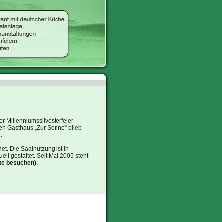
r Millenniumssilvesterfeier
en Gasthaus „Zur Sonne“ blieb
.
net. Die Saalnutzung ist in
ll gestaltet. Seit Mai 2005 steht
te besuchen
)
.